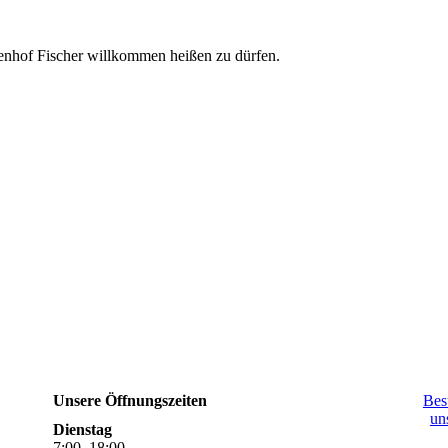
llenhof Fischer willkommen heißen zu dürfen.
Unsere Öffnungszeiten
Bes
un
Dienstag
7
:
00
–
18
:
00